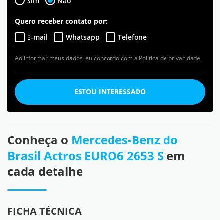
Sim
Não
Quero receber contato por:
E-mail
Whatsapp
Telefone
Ao informar meus dados, eu concordo com a
Política de privacidade
.
ESTOU INTERESSADO
Conheça o
Mercedes-Benz do
Brasil Actros EURO6 2653 S
em
cada detalhe
FICHA TÉCNICA